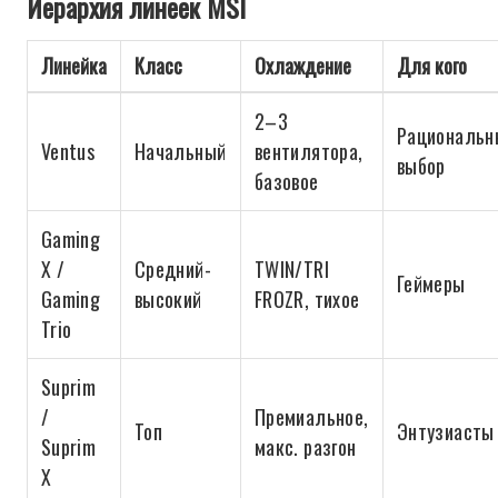
Иерархия линеек MSI
Линейка
Класс
Охлаждение
Для кого
2–3
Рациональн
Ventus
Начальный
вентилятора,
выбор
базовое
Gaming
X /
Средний-
TWIN/TRI
Геймеры
Gaming
высокий
FROZR, тихое
Trio
Suprim
/
Премиальное,
Топ
Энтузиасты
Suprim
макс. разгон
X