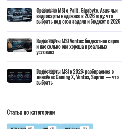
Сравнение MSI с Palit, Gigabyte, Asus: чьи
апр 08, 2026
видеокарты надёжнее в 2026 году: что
выбрать под свои задачи и бюджет в 2026
Видеокарты MSI Ventus: бюджетная серия
апр 08, 2026
и насколько она хороша в реальных
условиях
Видеокарты MSI в 2026: разбираемся в
апр 03, 2026
линейках Gaming X, Ventus, Suprim — что
выбрать
Статьи по категориям