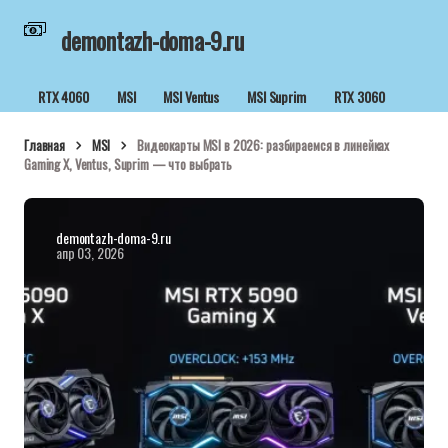
demontazh-doma-9.ru
RTX 4060
MSI
MSI Ventus
MSI Suprim
RTX 3060
Главная
MSI
Видеокарты MSI в 2026: разбираемся в линейках
Gaming X, Ventus, Suprim — что выбрать
demontazh-doma-9.ru
апр 03, 2026