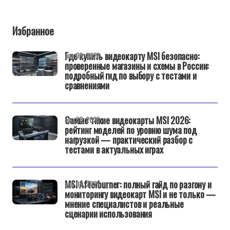
Избранное
Где купить видеокарту MSI безопасно:
апр 08, 2026
проверенные магазины и схемы в России:
подробный гид по выбору с тестами и
сравнениями
Самые тихие видеокарты MSI 2026:
апр 08, 2026
рейтинг моделей по уровню шума под
нагрузкой — практический разбор с
тестами в актуальных играх
MSI Afterburner: полный гайд по разгону и
апр 08, 2026
мониторингу видеокарт MSI и не только —
мнение специалистов и реальные
сценарии использования