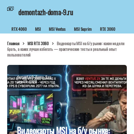
demontazh-doma-9.ru
RTX 4060
MSI
MSI Ventus
MSI Suprim
RTX 3060
Главная
MSI RTX 3060
Видеокарты MSI на б/у рынке: какие модели
брать, а каких лучше избегать — практические тесты и реальный опыт
пользователей
demontazh-doma-9.ru
апр 08, 2026
Видеокарты MSI на б/у рынке: