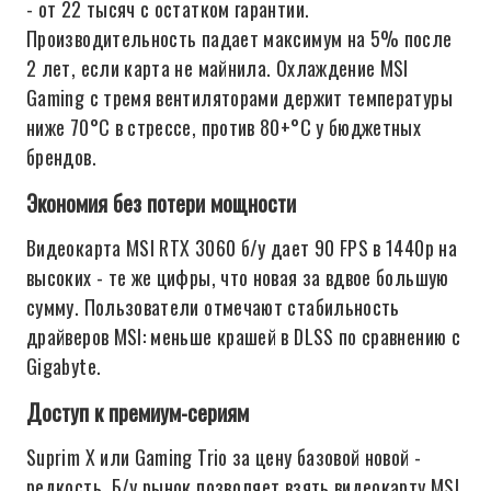
- от 22 тысяч с остатком гарантии.
Производительность падает максимум на 5% после
2 лет, если карта не майнила. Охлаждение MSI
Gaming с тремя вентиляторами держит температуры
ниже 70°C в стрессе, против 80+°C у бюджетных
брендов.
Экономия без потери мощности
Видеокарта MSI RTX 3060 б/у дает 90 FPS в 1440p на
высоких - те же цифры, что новая за вдвое большую
сумму. Пользователи отмечают стабильность
драйверов MSI: меньше крашей в DLSS по сравнению с
Gigabyte.
Доступ к премиум-сериям
Suprim X или Gaming Trio за цену базовой новой -
редкость. Б/у рынок позволяет взять видеокарту MSI