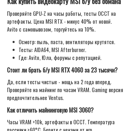
Как купить видеокарту MSI б/у без обмана
Проверяйте GPU-Z на часы работы, тесты OCCT на
артефакты. Цена MSI RTX - минус 40% от новой.
Avito с самовывозом, торгуйтесь на 10%.
Осмотр: пыль, паста, вентиляторы крутятся.
Тесты: AIDA64, MSI Afterburner.
Где: Avito, Юла, форумы с репутацией.
Стоит ли брать б/у MSI RTX 4060 за 23 тысячи?
Да, если тесты чистые - мощь на 2 года вперед.
Проверяйте на майнинг по часам VRAM. Gaming версия
предпочтительнее Ventus.
Как отличить майнинговую MSI 3060?
Часы VRAM >10k, артефакты в OCCT. Температура
пассивки >60°C. Берите с чеками от игр.