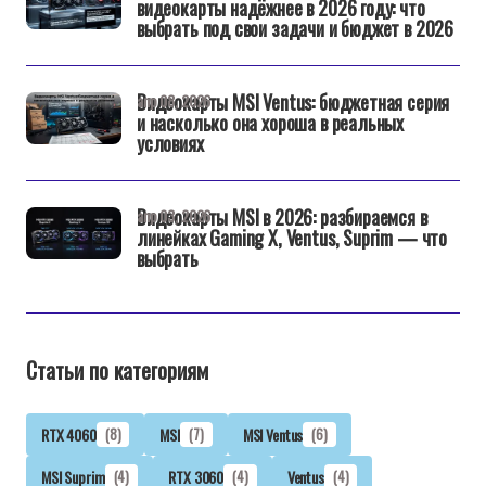
видеокарты надёжнее в 2026 году: что
выбрать под свои задачи и бюджет в 2026
Видеокарты MSI Ventus: бюджетная серия
апр 08, 2026
и насколько она хороша в реальных
условиях
Видеокарты MSI в 2026: разбираемся в
апр 03, 2026
линейках Gaming X, Ventus, Suprim — что
выбрать
Статьи по категориям
RTX 4060
(8)
MSI
(7)
MSI Ventus
(6)
MSI Suprim
(4)
RTX 3060
(4)
Ventus
(4)