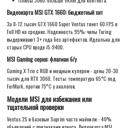
Плюсы 3060: больше VRAM для контента.
Видеокарта MSI GTX 1660: бюджетный хит
За 8-12 тысяч GTX 1660 Super Ventus тянет 60 FPS в
Full HD на средних. Надежность 95%: чипы Turing
выдерживают 3+ года без артефактов. Идеальна для
старых CPU вроде i5-9400.
MSI Gaming серия: флагман б/у
Gaming X Trio с RGB и мощным кулером - цены 20-30
тысяч для RTX 3060. Тесты: температура 65°C под
FurMark, против 75°C у аналогов.
Модели MSI для избежания или
тщательной проверки
Ventus 2S и базовые Suprim часто майнили - 40%
объявлений с признаками износа. Видеокарта MSI