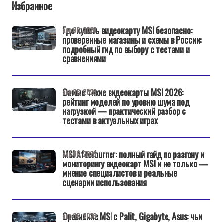
Избранное
Где купить видеокарту MSI безопасно:
апр 08, 2026
проверенные магазины и схемы в России:
подробный гид по выбору с тестами и
сравнениями
Самые тихие видеокарты MSI 2026:
апр 08, 2026
рейтинг моделей по уровню шума под
нагрузкой — практический разбор с
тестами в актуальных играх
MSI Afterburner: полный гайд по разгону и
апр 08, 2026
мониторингу видеокарт MSI и не только —
мнение специалистов и реальные
сценарии использования
Сравнение MSI с Palit, Gigabyte, Asus: чьи
апр 08, 2026