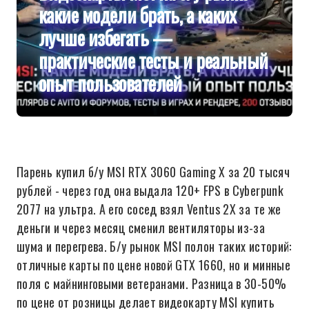
какие модели брать, а каких
лучше избегать —
практические тесты и реальный
опыт пользователей
Парень купил б/у MSI RTX 3060 Gaming X за 20 тысяч
рублей - через год она выдала 120+ FPS в Cyberpunk
2077 на ультра. А его сосед взял Ventus 2X за те же
деньги и через месяц сменил вентиляторы из-за
шума и перегрева. Б/у рынок MSI полон таких историй:
отличные карты по цене новой GTX 1660, но и минные
поля с майнинговыми ветеранами. Разница в 30-50%
по цене от розницы делает видеокарту MSI купить