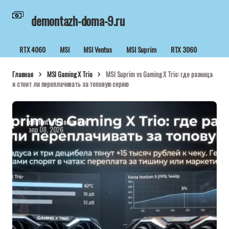
demontazh-doma-9.ru
RTX 4060
MSI
MSI Ventus
MSI Suprim
RTX 3060
Главная
MSI Gaming X Trio
MSI Suprim vs Gaming X Trio: где разница
и стоит ли переплачивать за топовую серию
demontazh-doma-9.ru
апр 08, 2026