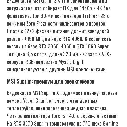
Видеокарта MSI Gaming X Trio ориентирована на
энтузиастов, кто собирает ПК для 1440p и 4K без
фанатизма. Три 90-мм вентилятора Tri Frozr 2S с
режимом Zero Frozr останавливаются в простое.
Плата с 12+2 фазами питания держит заводской
разгон - +150 МГц на ядре RTX 4060. В серии есть
версии на базе RTX 3060, 4060 и GTX 1660 Super.
Толщина 3,5 слота, длина 323 мм - влезет в ATX-
корпуса. RGB-подсветка Mystic Light
синхронизируется с другими MSI-компонентами.
MSI Suprim: премиум для оверклокеров
Видеокарта MSI Suprim X поднимает планку: паровая
камера Vapor Chamber вместо стандартных
теплотрубок, никелированная медная пластина.
Четыре вентилятора Torx Fan 4.0 с серво-лопастями.
На RTX 3070 Suprim температура на 7°C ниже Gaming