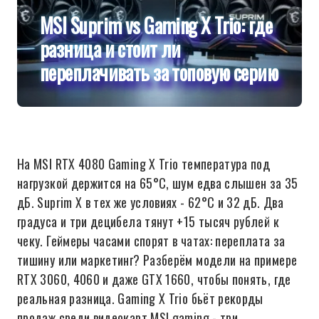
MSI Suprim vs Gaming X Trio: где
разница и стоит ли
переплачивать за топовую серию
На MSI RTX 4080 Gaming X Trio температура под
нагрузкой держится на 65°C, шум едва слышен за 35
дБ. Suprim X в тех же условиях - 62°C и 32 дБ. Два
градуса и три децибела тянут +15 тысяч рублей к
чеку. Геймеры часами спорят в чатах: переплата за
тишину или маркетинг? Разберём модели на примере
RTX 3060, 4060 и даже GTX 1660, чтобы понять, где
реальная разница. Gaming X Trio бьёт рекорды
продаж среди видеокарт MSI gaming - три