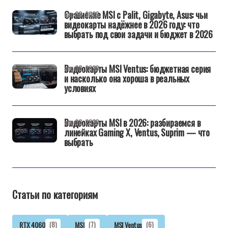
Сравнение MSI с Palit, Gigabyte, Asus: чьи
апр 08, 2026
видеокарты надёжнее в 2026 году: что
выбрать под свои задачи и бюджет в 2026
Видеокарты MSI Ventus: бюджетная серия
апр 08, 2026
и насколько она хороша в реальных
условиях
Видеокарты MSI в 2026: разбираемся в
апр 03, 2026
линейках Gaming X, Ventus, Suprim — что
выбрать
Статьи по категориям
RTX 4060
(8)
MSI
(7)
MSI Ventus
(6)