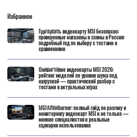
Избранное
Где купить видеокарту MSI безопасно:
апр 08, 2026
проверенные магазины и схемы в России:
подробный гид по выбору с тестами и
сравнениями
Самые тихие видеокарты MSI 2026:
апр 08, 2026
рейтинг моделей по уровню шума под
нагрузкой — практический разбор с
тестами в актуальных играх
MSI Afterburner: полный гайд по разгону и
апр 08, 2026
мониторингу видеокарт MSI и не только —
мнение специалистов и реальные
сценарии использования